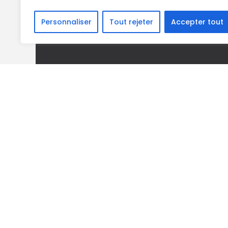
Personnaliser
Tout rejeter
Accepter tout
CLUB HOUSE (ESPACE BAR)
RÉSERVÉS
EXCLUSIVEMENT AUX
MEMBRES
Du 31 mars au 27 septembre
Mardi au dimanche – De 9h30 à 22h00
A partir du 4 mai jusqu’au 27
septembre
Ouverture le lundi de 9h30 à 18h30.