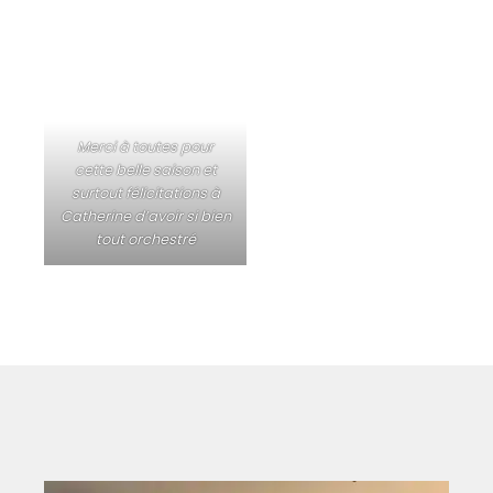
Merci à toutes
pour
cette belle saison et
surtout félicitations à
Catherine d’avoir si bien
tout orchestré