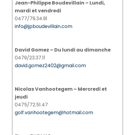
Jean-Philippe Boudevillain – Lundi,
mardi et vendredi
0477/79.34.91
info@jpboudevillain.com
David Gomez – Du lundi au dimanche
0479/23.37.11
david.gomez2402@gmail.com
Nicolas Vanhootegem – Mercredi et
jeudi
0475/72.51.47
golf.vanhootegem@hotmail.com